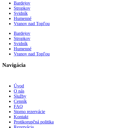
Bardejov
Stropkov
Svidník
Humenné
Vranov nad Topľou
Bardejov
Stropkov
Svidník
Humenné
Vranov nad Topľou
Navigácia
Úvod
O nás
Služby
Cenník
FAQ
Storno rezervácie
Kontakt
Protikorupčná politika
Rezervácia