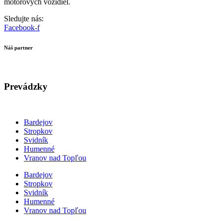
motorových vozidiel.
Sledujte nás:
Facebook-f
Náš partner
Prevádzky
Bardejov
Stropkov
Svidník
Humenné
Vranov nad Topľou
Bardejov
Stropkov
Svidník
Humenné
Vranov nad Topľou