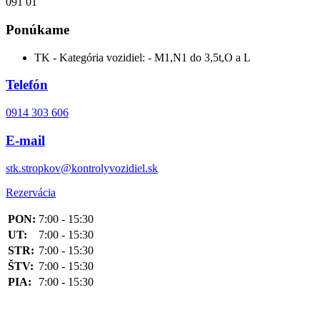
091 01
Ponúkame
TK - Kategória vozidiel: - M1,N1 do 3,5t,O a L
Telefón
0914 303 606
E-mail
stk.stropkov@kontrolyvozidiel.sk
Rezervácia
PON:
7:00 - 15:30
UT:
7:00 - 15:30
STR:
7:00 - 15:30
ŠTV:
7:00 - 15:30
PIA:
7:00 - 15:30