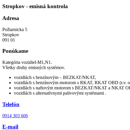
Stropkov - emisná kontrola
Adresa
Požiarnicka 5
Stropkov
091 01
Ponúkame
Kategória vozidiel-M1,N1.
Všetky druhy emisných systémov.
vozidlách s benzínovým – BEZKAT/NKAT,
vozidlách s benzínovým motorom s RKAT, RKAT OBD (r.v. od 
vozidlách s naftovým motorom s BEZKAT/NKAT a NKAT OBD (
vozidlách s alternatívnymi palivovými systémami .
Telefón
0914 303 606
E-mail