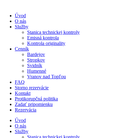
Úvod
O nás
Služby
Stanica technickej kontroly
Emisná kontrola
Kontrola originality
Cenník
Bardejov
Stropkov
Svidník
Humenné
Vranov nad Topľou
FAQ
Storno rezervácie
Kontakt
Protikorupčná politika
Zadať pripomienku
Rezervácia
Úvod
O nás
Služby
Stanica technickej kontroly