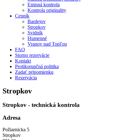
Emisná kontrola
Kontrola originality
Cenník
Bardejov
Stropkov
Svidník
Humenné
Vranov nad Topľou
FAQ
Storno rezervácie
Kontakt
Protikorupčná politika
Zadať pripomienku
Rezervácia
Stropkov
Stropkov - technická kontrola
Adresa
Požiarnicka 5
Stropkov