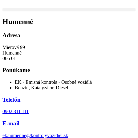
Humenné
Adresa
Mierová 99
Humenné
066 01
Ponúkame
EK - Emisná kontrola - Osobné vozidlá
Benzín, Katalyzátor, Diesel
Telefón
0902 311 111
E-mail
ek.humenne@kontrolyvozidiel.sk